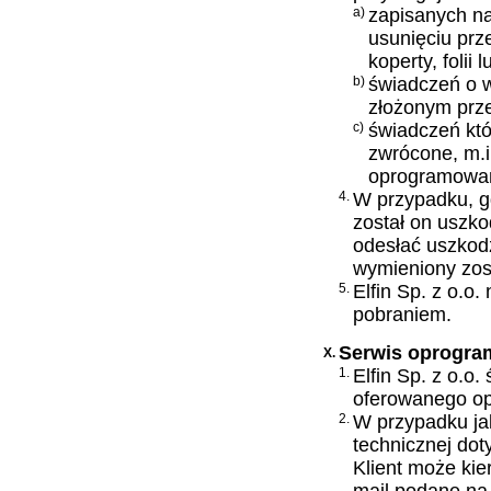
a)
zapisanych n
usunięciu prz
koperty, folii
b)
świadczeń o w
złożonym prz
c)
świadczeń któ
zwrócone, m.i
oprogramowan
4.
W przypadku, gd
został on uszk
odesłać uszkodz
wymieniony zos
5.
Elfin Sp. z o.o
pobraniem.
Serwis oprogra
X.
1.
Elfin Sp. z o.o
oferowanego o
2.
W przypadku jak
technicznej dot
Klient może kie