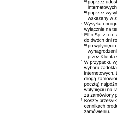
a)
poprzez udost
internetowych
b)
poprzez wysy
wskazany w z
2.
Wysyłka oprogr
wyłącznie na te
3.
Elfin Sp. z o.o
do dwóch dni r
a)
po wpłynięciu
wynagrodzeni
przez Klienta
4.
W przypadku wyb
wyboru zadekla
internetowych, 
drogą zamówioną
pocztą) najpóźn
wpłynięciu na r
za zamówiony p
5.
Koszty przesyłk
cennikach prod
zamówieniu.