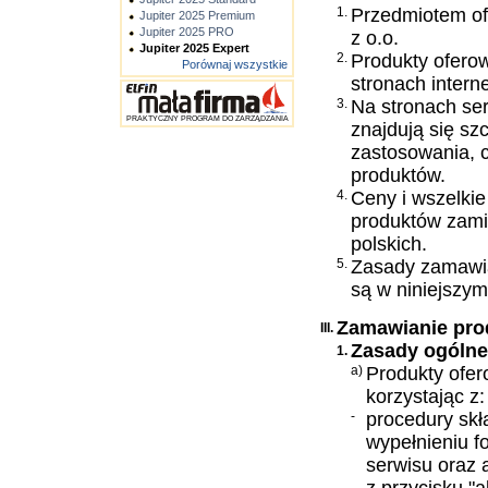
1.
Przedmiotem of
Jupiter 2025 Premium
Jupiter 2025 PRO
z o.o.
Jupiter 2025 Expert
2.
Produkty oferow
Porównaj wszystkie
stronach intern
3.
Na stronach se
PRAKTYCZNY PROGRAM DO ZARZĄDZANIA
znajdują się s
zastosowania, 
produktów.
4.
Ceny i wszelki
produktów zami
polskich.
5.
Zasady zamawia
są w niniejszym
Zamawianie pr
III.
Zasady ogóln
1.
a)
Produkty ofer
korzystając z:
-
procedury skł
wypełnieniu f
serwisu oraz 