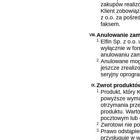
zakupów realiz
Klient zobowiąz
z o.o. za pośre
faksem.
Anulowanie zam
VIII.
1.
Elfin Sp. z o.o
wyłącznie w for
anulowaniu zam
2.
Anulowane mogą
jeszcze zrealiz
seryjny oprogr
Zwrot produktó
IX.
1.
Produkt, który K
powyższe wymag
otrzymania prze
produktu. Wart
pocztowym lub 
2.
Zwrotowi nie po
3.
Prawo odstąpie
przysługuje w 