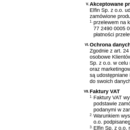
Akceptowane prz
V.
Elfin Sp. z o.o. 
zamówione produ
1.
przelewem na ko
77 2490 0005 
płatności prze
Ochrona danyc
VI.
Zgodnie z art. 2
osobowe Klientów
Sp. z o.o. w celu
oraz marketingowy
są udostępniane
do swoich danych
Faktury VAT
VII.
1.
Faktury VAT wy
podstawie zamó
podanymi w za
2.
Warunkiem wysta
o.o. podpisane
3.
Elfin Sp. z o.o