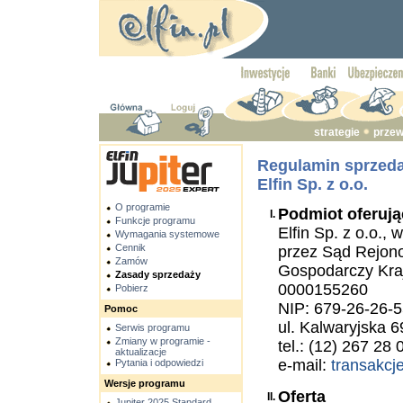
strategie
przew
Regulamin sprzeda
Elfin Sp. z o.o.
O programie
Podmiot oferują
I.
Funkcje programu
Elfin Sp. z o.o.
Wymagania systemowe
Cennik
przez Sąd Rejon
Zamów
Gospodarczy Kr
Zasady sprzedaży
0000155260
Pobierz
NIP: 679-26-26-
Pomoc
ul. Kalwaryjska 
Serwis programu
Zmiany w programie -
tel.: (12) 267 28 
aktualizacje
e-mail:
transakcj
Pytania i odpowiedzi
Wersje programu
Oferta
II.
Jupiter 2025 Standard