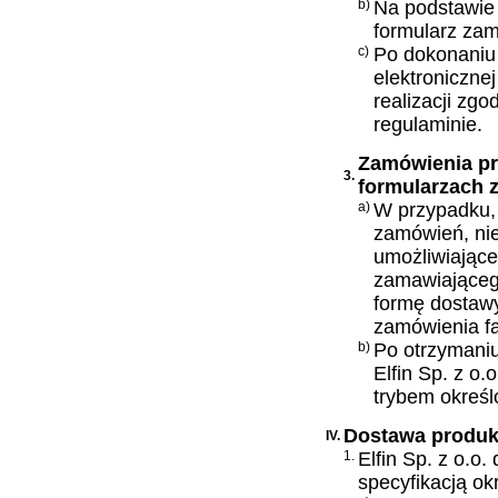
b)
Na podstawie
formularz zam
c)
Po dokonaniu 
elektronicznej
realizacji zg
regulaminie.
Zamówienia pr
3.
formularzach
a)
W przypadku, 
zamówień, nie
umożliwiające
zamawiającego
formę dostawy
zamówienia fa
b)
Po otrzymani
Elfin Sp. z o.
trybem określ
Dostawa produ
IV.
1.
Elfin Sp. z o.o
specyfikacją ok