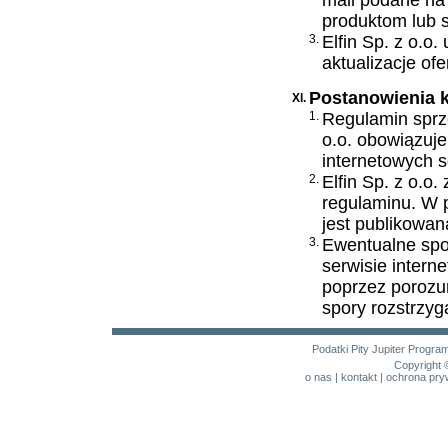
mail podane na
produktom lub s
3.
Elfin Sp. z o.o
aktualizacje o
Postanowienia 
XI.
1.
Regulamin sprze
o.o. obowiązuje
internetowych s
2.
Elfin Sp. z o.o
regulaminu. W 
jest publikowan
3.
Ewentualne spo
serwisie intern
poprzez porozu
spory rozstrzyg
Podatki
Pity
Jupiter
Program
Copyright 
o nas
|
kontakt
|
ochrona pry