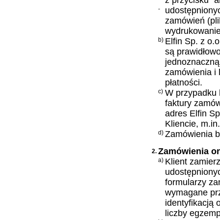
z przycisku "a
-
udostępnionyc
zamówień (plik
wydrukowanie, 
b)
Elfin Sp. z o.
są prawidłowo
jednoznaczną 
zamówienia i 
płatności.
c)
W przypadku k
faktury zamów
adres Elfin Sp
Kliencie, m.in
d)
Zamówienia bę
Zamówienia on
2.
a)
Klient zamier
udostępnionyc
formularzy za
wymagane prz
identyfikacją
liczby egzemp