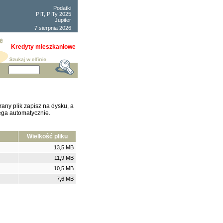
Podatki
PIT, PITy 2025
Jupiter
7 sierpnia 2026
Kredyty mieszkaniowe
any plik zapisz na dysku, a
ega automatycznie.
Wielkość pliku
13,5 MB
11,9 MB
10,5 MB
7,6 MB