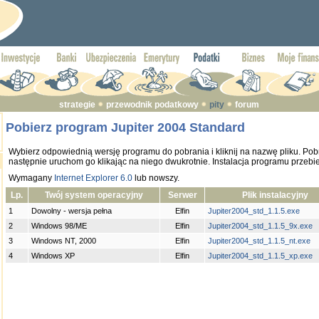
strategie
przewodnik podatkowy
pity
forum
Pobierz program Jupiter 2004 Standard
Wybierz odpowiednią wersję programu do pobrania i kliknij na nazwę pliku. Pobr
następnie uruchom go klikając na niego dwukrotnie. Instalacja programu przebi
Wymagany
Internet Explorer 6.0
lub nowszy.
Lp.
Twój system operacyjny
Serwer
Plik instalacyjny
1
Dowolny - wersja pełna
Elfin
Jupiter2004_std_1.1.5.exe
2
Windows 98/ME
Elfin
Jupiter2004_std_1.1.5_9x.exe
3
Windows NT, 2000
Elfin
Jupiter2004_std_1.1.5_nt.exe
4
Windows XP
Elfin
Jupiter2004_std_1.1.5_xp.exe