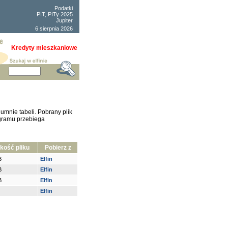
Podatki
PIT, PITy 2025
Jupiter
6 sierpnia 2026
Kredyty mieszkaniowe
lumnie tabeli. Pobrany plik
ogramu przebiega
kość pliku
Pobierz z
B
Elfin
B
Elfin
B
Elfin
Elfin