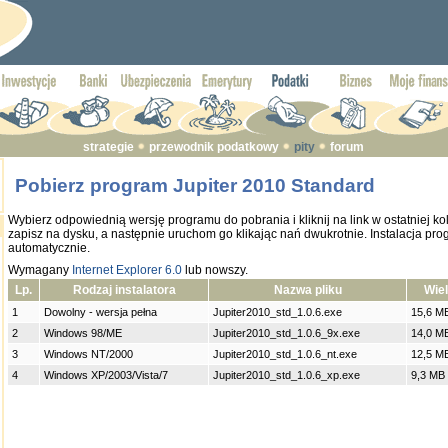
strategie
przewodnik podatkowy
pity
forum
Pobierz program Jupiter 2010 Standard
Wybierz odpowiednią wersję programu do pobrania i kliknij na link w ostatniej ko
zapisz na dysku, a następnie uruchom go klikając nań dwukrotnie. Instalacja pr
automatycznie.
Wymagany
Internet Explorer 6.0
lub nowszy.
Lp.
Rodzaj instalatora
Nazwa pliku
Wiel
1
Dowolny - wersja pełna
Jupiter2010_std_1.0.6.exe
15,6 M
2
Windows 98/ME
Jupiter2010_std_1.0.6_9x.exe
14,0 M
3
Windows NT/2000
Jupiter2010_std_1.0.6_nt.exe
12,5 M
4
Windows XP/2003/Vista/7
Jupiter2010_std_1.0.6_xp.exe
9,3 MB