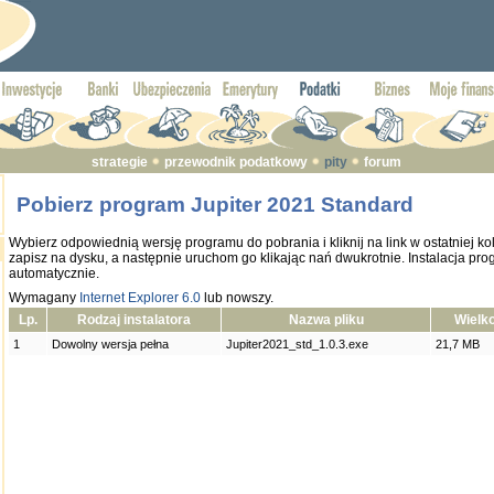
strategie
przewodnik podatkowy
pity
forum
Pobierz program Jupiter 2021 Standard
Wybierz odpowiednią wersję programu do pobrania i kliknij na link w ostatniej ko
zapisz na dysku, a następnie uruchom go klikając nań dwukrotnie. Instalacja pr
automatycznie.
Wymagany
Internet Explorer 6.0
lub nowszy.
Lp.
Rodzaj instalatora
Nazwa pliku
Wielko
1
Dowolny wersja pełna
Jupiter2021_std_1.0.3.exe
21,7 MB