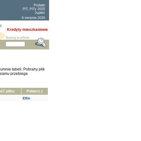
Podatki
PIT, PITy 2025
Jupiter
6 sierpnia 2026
Kredyty mieszkaniowe
lumnie tabeli. Pobrany plik
ogramu przebiega
ść pliku
Pobierz z
Elfin