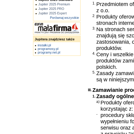
1.
Przedmiotem of
Jupiter 2025 Premium
Jupiter 2025 PRO
z o.o.
Jupiter 2025 Expert
2.
Produkty oferow
Porównaj wszystkie
stronach intern
3.
Na stronach se
PRAKTYCZNY PROGRAM DO ZARZĄDZANIA
znajdują się s
Jupitera znajdziesz także
zastosowania, 
instalki.pl
produktów.
programosy.pl
programy.net.pl
4.
Ceny i wszelki
produktów zami
polskich.
5.
Zasady zamawia
są w niniejszym
Zamawianie pr
III.
Zasady ogóln
1.
a)
Produkty ofer
korzystając z:
-
procedury skł
wypełnieniu f
serwisu oraz 