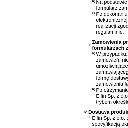
b)
Na podstawie
formularz zam
c)
Po dokonaniu 
elektronicznej
realizacji zg
regulaminie.
Zamówienia pr
3.
formularzach
a)
W przypadku, 
zamówień, nie
umożliwiające
zamawiającego
formę dostawy
zamówienia fa
b)
Po otrzymani
Elfin Sp. z o.
trybem określ
Dostawa produ
IV.
1.
Elfin Sp. z o.o
specyfikacją ok