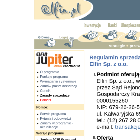
strategie
przew
Regulamin sprzeda
Elfin Sp. z o.o.
O programie
Podmiot oferują
I.
Funkcje programu
Elfin Sp. z o.o.
Wymagania systemowe
Zamów pakiet deklaracji
przez Sąd Rejon
Cennik
Gospodarczy Kr
Zasady sprzedaży
0000155260
Pobierz
NIP: 679-26-26-
Pomoc
ul. Kalwaryjska 
Serwis programu
Pytania i odpowiedzi
tel.: (12) 267 28 
Zmiany w programie -
e-mail:
transakcj
aktualizacje
Wersje programu
Oferta
II.
Jupiter 2025 Standard