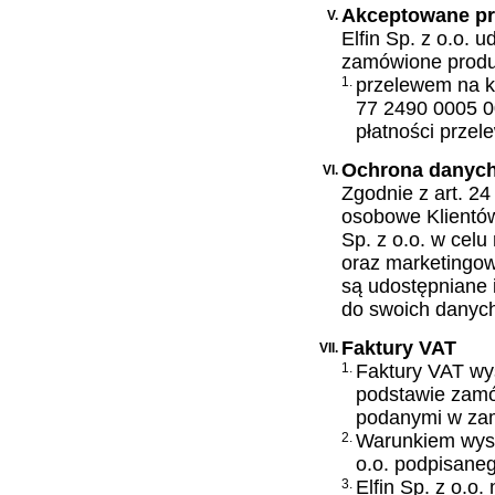
Akceptowane prz
V.
Elfin Sp. z o.o. 
zamówione produ
1.
przelewem na ko
77 2490 0005 
płatności prze
Ochrona danyc
VI.
Zgodnie z art. 2
osobowe Klientów
Sp. z o.o. w celu
oraz marketingowy
są udostępniane
do swoich danych
Faktury VAT
VII.
1.
Faktury VAT wy
podstawie zamó
podanymi w za
2.
Warunkiem wysta
o.o. podpisane
3.
Elfin Sp. z o.o