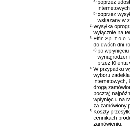
a)
poprzez udost
internetowych
b)
poprzez wysy
wskazany w z
2.
Wysyłka oprogr
wyłącznie na te
3.
Elfin Sp. z o.o
do dwóch dni r
a)
po wpłynięciu
wynagrodzeni
przez Klienta
4.
W przypadku wyb
wyboru zadekla
internetowych, 
drogą zamówioną
pocztą) najpóźn
wpłynięciu na r
za zamówiony p
5.
Koszty przesyłk
cennikach prod
zamówieniu.