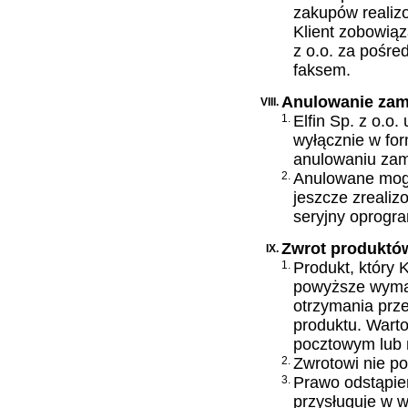
zakupów realiz
Klient zobowiąz
z o.o. za pośre
faksem.
Anulowanie zam
VIII.
1.
Elfin Sp. z o.o
wyłącznie w for
anulowaniu zam
2.
Anulowane mogą
jeszcze zrealiz
seryjny oprogr
Zwrot produktó
IX.
1.
Produkt, który K
powyższe wymag
otrzymania prze
produktu. Wart
pocztowym lub 
2.
Zwrotowi nie po
3.
Prawo odstąpie
przysługuje w 