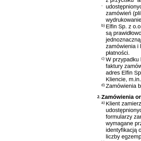
z przycisku "a
-
udostępnionyc
zamówień (plik
wydrukowanie, 
b)
Elfin Sp. z o.
są prawidłowo
jednoznaczną 
zamówienia i 
płatności.
c)
W przypadku k
faktury zamów
adres Elfin Sp
Kliencie, m.in
d)
Zamówienia bę
Zamówienia on
2.
a)
Klient zamier
udostępnionyc
formularzy za
wymagane prz
identyfikacją
liczby egzemp