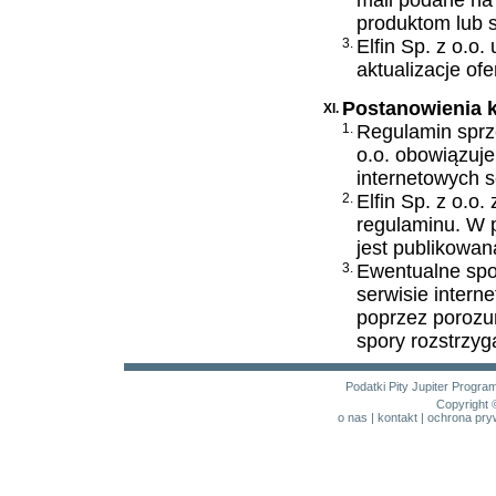
mail podane na
produktom lub s
3.
Elfin Sp. z o.o
aktualizacje o
Postanowienia 
XI.
1.
Regulamin sprze
o.o. obowiązuje
internetowych s
2.
Elfin Sp. z o.o
regulaminu. W 
jest publikowan
3.
Ewentualne spo
serwisie intern
poprzez porozu
spory rozstrzyg
Podatki
Pity
Jupiter
Program
Copyright 
o nas
|
kontakt
|
ochrona pry