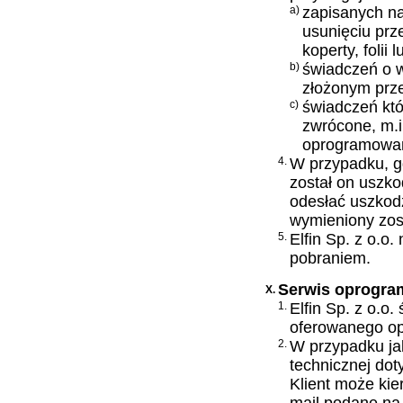
a)
zapisanych n
usunięciu prz
koperty, folii
b)
świadczeń o w
złożonym prz
c)
świadczeń któ
zwrócone, m.i
oprogramowan
4.
W przypadku, gd
został on uszk
odesłać uszkodz
wymieniony zos
5.
Elfin Sp. z o.o
pobraniem.
Serwis oprogra
X.
1.
Elfin Sp. z o.o
oferowanego o
2.
W przypadku jak
technicznej dot
Klient może kie